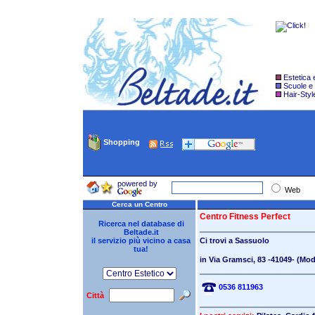
Estetica
Scuole e
Hair-Styl
Shopping
powered by
Web
Cerca un Centro
Centro Fitness Perfect
Ricerca nel database di
Beltade.it
il servizio più vicino a casa
Ci trovi a
Sassuolo
tua!
in Via Gramsci, 83
-41049- (Mod
0536 811963
Città