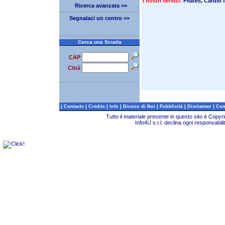
I nostri servizi:
Pilates, Cardio 
Ricerca avanzata >>
Segnalaci un centro >>
Cerca una Scuola
CAP
Città
|
|
|
|
|
|
|
Contacts
Credits
Info
Dicono di Noi
Pubblicità
Disclaimer
Com
Tutto il materiale presente in questo sito è Copy
Info4U s.r.l. declina ogni responsabili