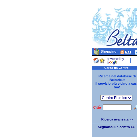
Shopping
powered by
Cerca un Centro
Ricerca nel database di
Beltade.it
il servizio più vicino a ca
tua!
Città
Ricerca avanzata >>
Segnalaci un centro >>