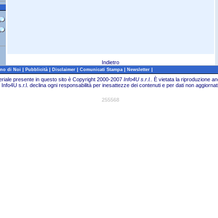
Indietro
|
|
|
|
|
no di Noi
Pubblicità
Disclaimer
Comunicati Stampa
Newsletter
teriale presente in questo sito è Copyright 2000-2007
Info4U s.r.l.
.
È vietata la riproduzione an
Info4U s.r.l. declina ogni responsabilità per inesattezze dei contenuti e per dati non aggiornati
255568