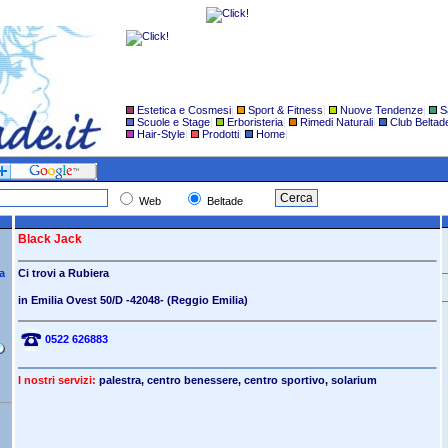
Estetica e Cosmesi
|
Sport & Fitness
|
Nuove Tendenze
|
S
Scuole e Stage
|
Erboristeria
|
Rimedi Naturali
|
Club Beltad
Hair-Style
|
Prodotti
|
Home
|
Web
Beltade
Black Jack
sa
Ci trovi a
Rubiera
in Emilia Ovest 50/D
-42048- (Reggio Emilia)
0522 626883
I nostri servizi:
palestra, centro benessere, centro sportivo, solarium