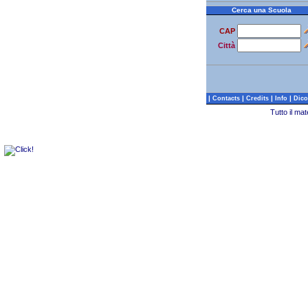
Cerca una Scuola
CAP
Città
|
|
|
|
Contacts
Credits
Info
Dico
Tutto il ma