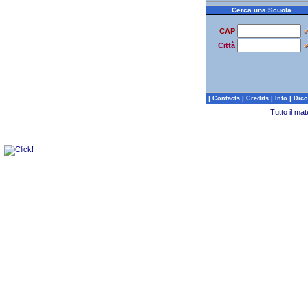
Cerca una Scuola
CAP
Città
|
|
|
|
Contacts
Credits
Info
Dico
Tutto il ma