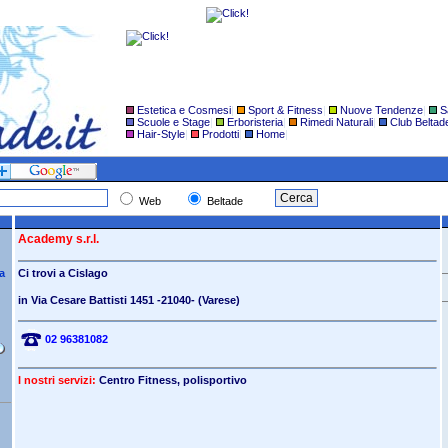
Estetica e Cosmesi
|
Sport & Fitness
|
Nuove Tendenze
|
S
Scuole e Stage
|
Erboristeria
|
Rimedi Naturali
|
Club Beltad
Hair-Style
|
Prodotti
|
Home
|
Web
Beltade
Academy s.r.l.
sa
Ci trovi a
Cislago
in Via Cesare Battisti 1451
-21040- (Varese)
02 96381082
I nostri servizi:
Centro Fitness, polisportivo