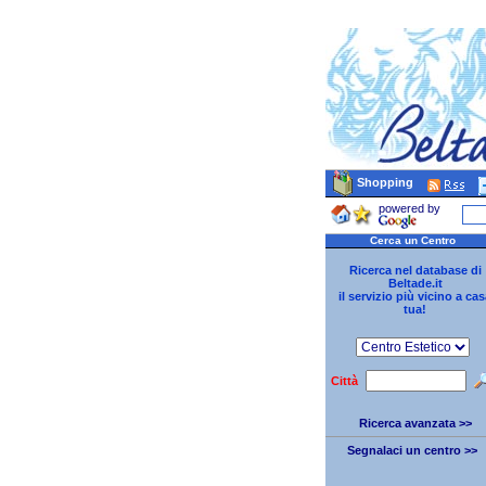
Shopping
powered by
Cerca un Centro
Ricerca nel database di
Beltade.it
il servizio più vicino a ca
tua!
Città
Ricerca avanzata >>
Segnalaci un centro >>