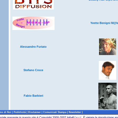
Yvette Benigni M@
Alessandro Furiato
Stefano Croce
Fabio Barbieri
|
|
|
|
|
no di Noi
Pubblicità
Disclaimer
Comunicati Stampa
Newsletter
teriale presente in questo sito è Copyright 2000-2007
Info4U s.r.l.
.
È vietata la riproduzione an