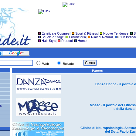
Estetica e Cosmesi
|
Sport & Fitness
|
Nuove Tendenze
|
S
Scuole e Stage
|
Erboristeria
|
Rimedi Naturali
|
Club Beltad
Hair-Style
|
Prodotti
|
Home
|
Web
Beltade
Parters
Danza Dance - il portale 
Mosse - Il portale del Fitness
sa
e della danza
Clinica di Neuropsicologia, Sessuo
del Dott. Paolo Zu