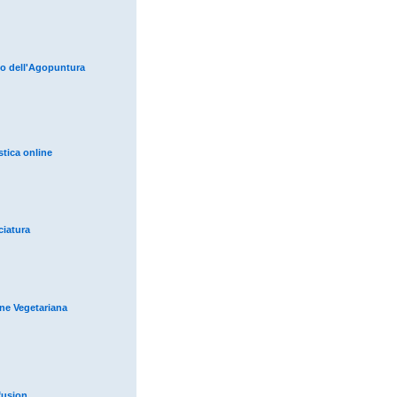
io dell'Agopuntura
istica online
iatura
one Vegetariana
fusion