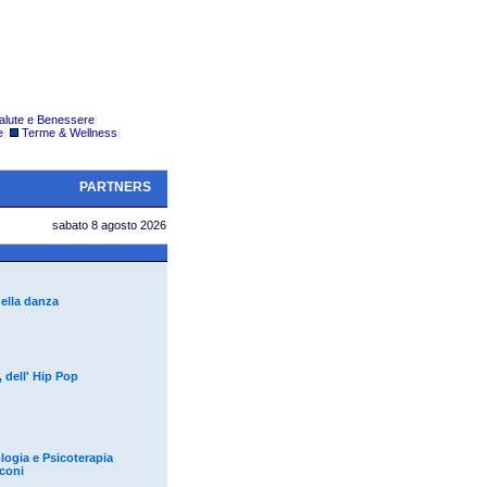
alute e Benessere
|
e
|
Terme & Wellness
|
PARTNERS
sabato 8 agosto 2026
della danza
, dell' Hip Pop
logia e Psicoterapia
cconi