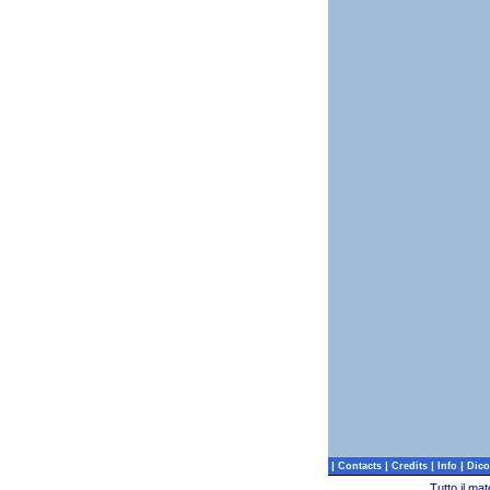
|
|
|
|
Contacts
Credits
Info
Dico
Tutto il ma