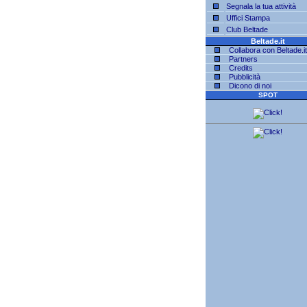
Segnala la tua attività
Uffici Stampa
Club Beltade
Beltade.it
Collabora con Beltade.it
Partners
Credits
Pubblicità
Dicono di noi
SPOT