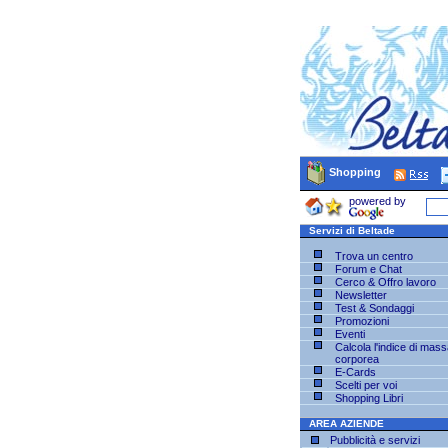
Shopping
powered by
Servizi di Beltade
Trova un centro
Forum e Chat
Cerco & Offro lavoro
Newsletter
Test & Sondaggi
Promozioni
Eventi
Calcola l'indice di mas
corporea
E-Cards
Scelti per voi
Shopping Libri
AREA AZIENDE
Pubblicità e servizi