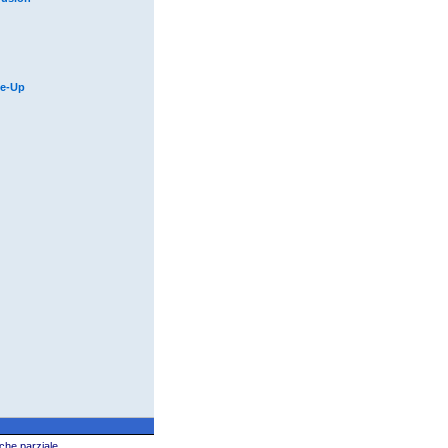
ke-Up
che parziale.