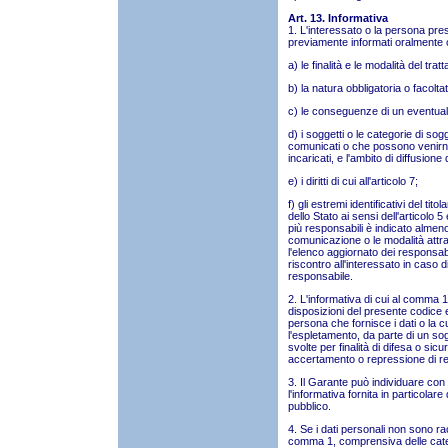
Art. 13. Informativa
1. L'interessato o la persona pres
previamente informati oralmente o 
a) le finalità e le modalità del trat
b) la natura obbligatoria o facolta
c) le conseguenze di un eventuale 
d) i soggetti o le categorie di sog
comunicati o che possono venirne
incaricati, e l'ambito di diffusione
e) i diritti di cui all'articolo 7;
f) gli estremi identificativi del tit
dello Stato ai sensi dell'articolo 
più responsabili è indicato almeno 
comunicazione o le modalità attra
l'elenco aggiornato dei responsab
riscontro all'interessato in caso di e
responsabile.
2. L'informativa di cui al comma 1
disposizioni del presente codice 
persona che fornisce i dati o la
l'espletamento, da parte di un sogg
svolte per finalità di difesa o si
accertamento o repressione di rea
3. Il Garante può individuare con
l'informativa fornita in particolar
pubblico.
4. Se i dati personali non sono racc
comma 1, comprensiva delle catego