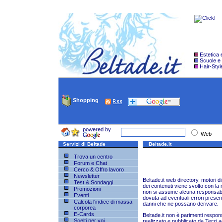
Estetica
Scuole e
Hair-Styl
Shopping
powered by
Web
Servizi di Beltade
Beltade.it
Trova un centro
Forum e Chat
Cerco & Offro lavoro
Newsletter
Beltade.it web directory, motori di r
Test & Sondaggi
dei contenuti viene svolto con la 
Promozioni
non si assume alcuna responsabil
Eventi
dovuta ad eventuali errori presenti
Calcola l'indice di massa
danni che ne possano derivare.
corporea
E-Cards
Beltade.it non è parimenti respons
Scelti per voi
realizzato e pubblicato da Terzi a