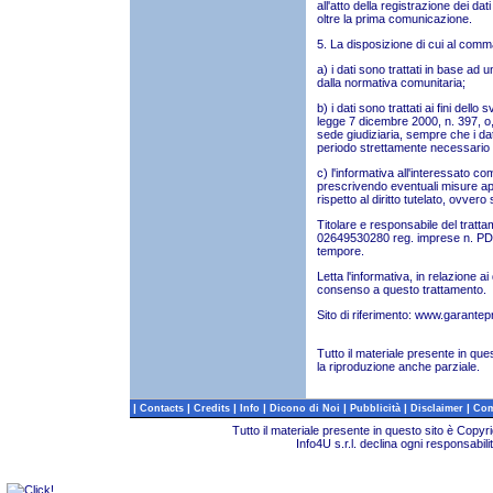
all'atto della registrazione dei d
oltre la prima comunicazione.
5. La disposizione di cui al comm
a) i dati sono trattati in base ad
dalla normativa comunitaria;
b) i dati sono trattati ai fini dello
legge 7 dicembre 2000, n. 397, o,
sede giudiziaria, sempre che i dati 
periodo strettamente necessario 
c) l'informativa all'interessato c
prescrivendo eventuali misure ap
rispetto al diritto tutelato, ovvero 
Titolare e responsabile del tratta
02649530280 reg. imprese n. PD -
tempore.
Letta l'informativa, in relazione ai 
consenso a questo trattamento.
Sito di riferimento:
www.garantepri
Tutto il materiale presente in que
la riproduzione anche parziale.
|
|
|
|
|
|
|
Contacts
Credits
Info
Dicono di Noi
Pubblicità
Disclaimer
Com
Tutto il materiale presente in questo sito è Copy
Info4U s.r.l. declina ogni responsabili