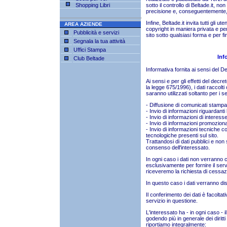
Shopping Libri
sotto il controllo di Beltade.it, no
precisione e, conseguentemente, B
Infine, Beltade.it invita tutti gli u
AREA AZIENDE
copyright in maniera privata e pers
Pubblicità e servizi
sito sotto qualsiasi forma e per f
Segnala la tua attività
Uffici Stampa
Inf
Club Beltade
Informativa fornita ai sensi del 
Ai sensi e per gli effetti del decr
la legge 675/1996), i dati raccolt
saranno utilizzati soltanto per i s
- Diffusione di comunicati stampa e 
- Invio di informazioni riguardanti
- Invio di informazioni di interess
- Invio di informazioni promozional
- Invio di informazioni tecniche con
tecnologiche presenti sul sito.
Trattandosi di dati pubblici e non 
consenso dell'interessato.
In ogni caso i dati non verranno c
esclusivamente per fornire il serv
riceveremo la richiesta di cessazio
In questo caso i dati verranno di
Il conferimento dei dati è facoltat
servizio in questione.
L'interessato ha - in ogni caso - il 
godendo più in generale dei diritti 
riportiamo integralmente: