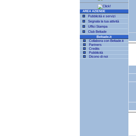
AREA AZIENDE
Pubblicità e servizi
Segnala la tua attività
Uffici Stampa
Club Beltade
Beltade.it
Collabora con Beltade.it
Partners
Credits
Pubblicità
Dicono di noi