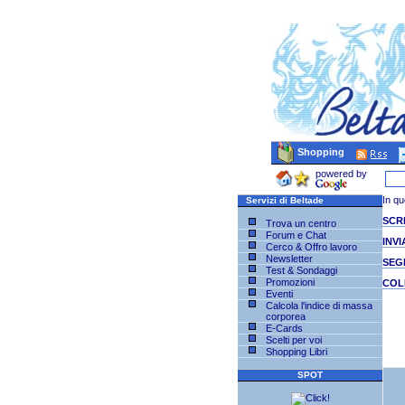
Shopping
powered by
In qu
Servizi di Beltade
SCRI
Trova un centro
Forum e Chat
INVI
Cerco & Offro lavoro
Newsletter
SEG
Test & Sondaggi
Promozioni
COL
Eventi
Calcola l'indice di massa
corporea
E-Cards
Scelti per voi
Shopping Libri
SPOT