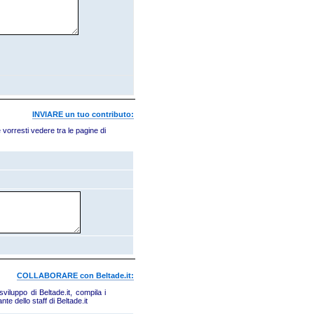
INVIARE un tuo contributo:
 vorresti vedere tra le pagine di
COLLABORARE con Beltade.it:
iluppo di Beltade.it, compila i
e dello staff di Beltade.it