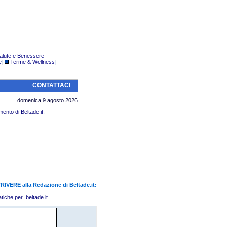
alute e Benessere
|
e
|
Terme & Wellness
|
CONTATTACI
domenica 9 agosto 2026
mento di Beltade.it.
CRIVERE
alla Redazione di Beltade.it:
tiche per beltade.it