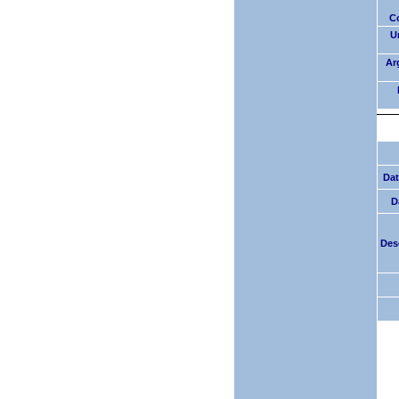
C
Ur
Ar
Dat
D
Des