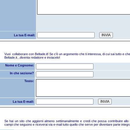
La tua E-mail:
Vuoi collaborare con Beltade.it! Se c'è un argomento che ti interessa, di cui sai tutto e che
Beltade.it...diventa redattore e inviacelo!
Nome e Cognome:
In che sezione?
Testo:
La tua E-mail:
Se hai un sito che aggiorni almeno settimanalmente e credi che possa contribuire allo sv
campi che seguono e riceverai via e-mail tutto quello che serve per diventare parte integrant