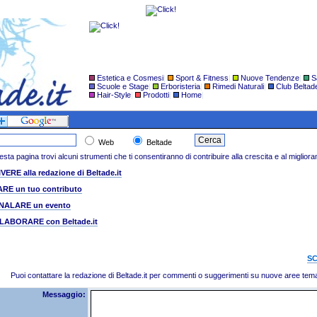
Estetica e Cosmesi
|
Sport & Fitness
|
Nuove Tendenze
|
S
Scuole e Stage
|
Erboristeria
|
Rimedi Naturali
|
Club Beltad
Hair-Style
|
Prodotti
|
Home
|
Web
Beltade
esta pagina trovi alcuni strumenti che ti consentiranno di contribuire alla crescita e al migliora
VERE alla redazione di Beltade.it
ARE un tuo contributo
NALARE un evento
LABORARE con Beltade.it
S
Puoi contattare la redazione di Beltade.it per commenti o suggerimenti su nuove aree tema
Messaggio: