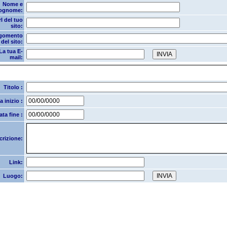
Nome e
ognome:
l del tuo
sito:
gomento
del sito:
La tua E-
mail:
Titolo :
a inizio :
ata fine :
crizione:
Link:
Luogo: