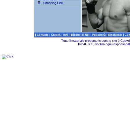
Shopping Libri
|
|
|
|
|
|
|
Contacts
Credits
Info
Dicono di Noi
Pubblicità
Disclaimer
Com
Tutto il materiale presente in questo sito è Copy
Info4U s.r.l. declina ogni responsabili