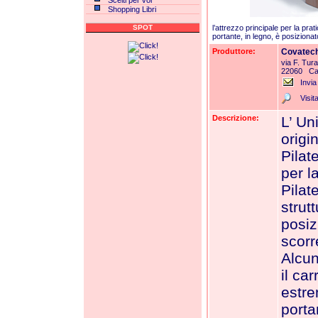
Scelti per voi
Shopping Libri
SPOT
l’attrezzo principale per la prat
portante, in legno, è posizionat
Produttore:
Covatech
via F. Tura
22060 Ca
Invia
Visita
Descrizione:
L’ Un
origi
Pilat
per l
Pilate
strut
posiz
scorr
Alcun
il ca
estre
porta