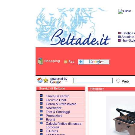
Estetica
Scuole e
Hair-Styl
Shopping
powered by
Web
Servizi di Beltade
Reformer
Trova un centro
Forum e Chat
Cerco & Offro lavoro
Newsletter
Test & Sondaggi
Promozioni
Eventi
Calcola l'indice di massa
corporea
E-Cards