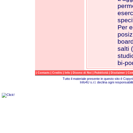
perme
eserc
speci
Per e
posiz
board
salti
studi
bi-pod
|
|
|
|
|
|
|
Contacts
Credits
Info
Dicono di Noi
Pubblicità
Disclaimer
Com
Tutto il materiale presente in questo sito è Copy
Info4U s.r.l. declina ogni responsabili