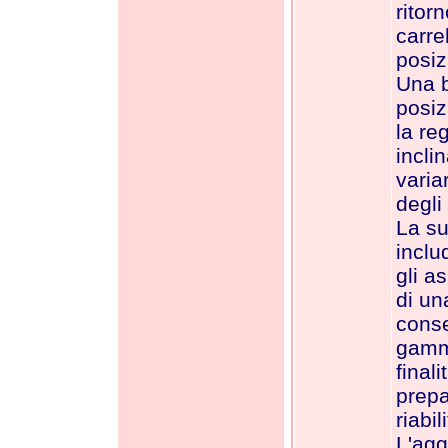
ritorn
carre
posiz
Una b
posiz
la re
incli
varia
degli 
La su
inclu
gli as
di una
cons
gamma
finali
prepa
riabi
L'agg