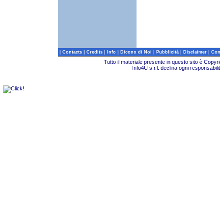
|
|
|
|
|
|
|
Contacts
Credits
Info
Dicono di Noi
Pubblicità
Disclaimer
Com
Tutto il materiale presente in questo sito è Copy
Info4U s.r.l. declina ogni responsabili