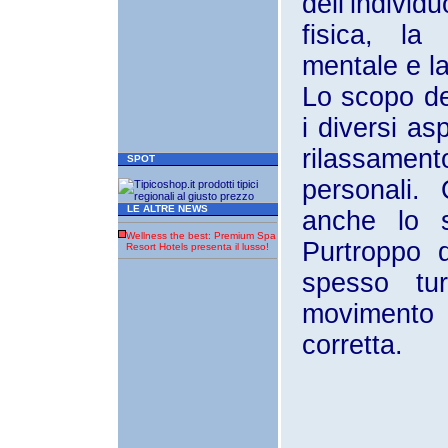
dell’indiv
fisica, la 
mentale e l
Lo scopo del
i diversi asp
rilassamento
SPOT
personali.
LE ALTRE NEWS
anche lo s
Wellness the best: Premium Spa
Purtroppo q
Resort Hotels presenta il lusso!
spesso tu
movimento
corretta.