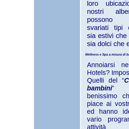
loro ubicazi
nostri alb
possono pr
svariati tip
sia estivi che 
sia dolci che 
Wellness e Spa a misura di 
Annoiarsi ne
Hotels? Imposs
Quelli del “
C
bambini
” 
benissimo c
piace ai vostr
ed hanno id
vario progr
attivit