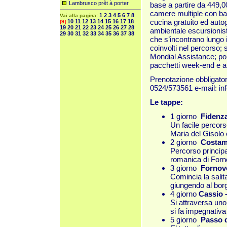
Lambrusco prêt à porter
base a partire da 449,0
camere multiple con ba
1
2
3
4
5
6
7
8
Vai alla pagina:
cucina gratuito ed autog
10
11
12
13
14
15
16
17
18
[9]
19
20
21
22
23
24
25
26
27
28
ambientale escursionisti
29
30
31
32
33
34
35
36
37
38
che s’incontrano lungo i
coinvolti nel percorso;
Mondial Assistance; por
pacchetti week-end e alt
Prenotazione obbligator
0524/573561 e-mail: i
Le tappe:
1 giorno
Fidenz
Un facile percorso
Maria del Gisolo 
2 giorno
Costam
Percorso principa
romanica di Forn
3 giorno
Fornov
Comincia la salit
giungendo al borgo
4 giorno
Cassio 
Si attraversa uno
si fa impegnativa 
5 giorno
Passo d