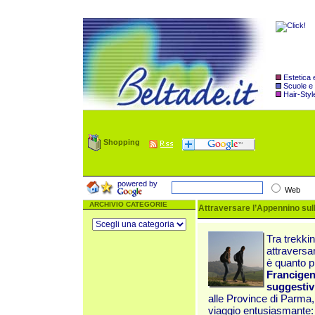
Estetica
Scuole e
Hair-Styl
Shopping
powered by
Web
ARCHIVIO CATEGORIE
Attraversare l’Appennino sulle
Tra trekki
attraversan
è quanto p
Francigena
suggestivi
alle Province di Parma
viaggio entusiasmante: 