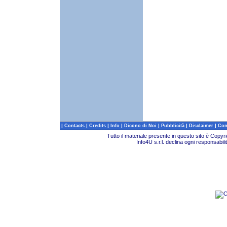
|
|
|
|
|
|
|
Contacts
Credits
Info
Dicono di Noi
Pubblicità
Disclaimer
Com
Tutto il materiale presente in questo sito è Copy
Info4U s.r.l. declina ogni responsabili