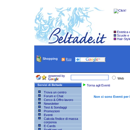
Estetica
Scuole e
Hair-Styl
Shopping
powered by
Web
Servizi di Beltade
Torna agli Eventi
Trova un centro
Forum e Chat
Non ci sono Eventi pe
Cerco & Offro lavoro
Newsletter
Test & Sondaggi
Promozioni
Eventi
Calcola l'indice di massa
corporea
E-Cards
Scelti per voi