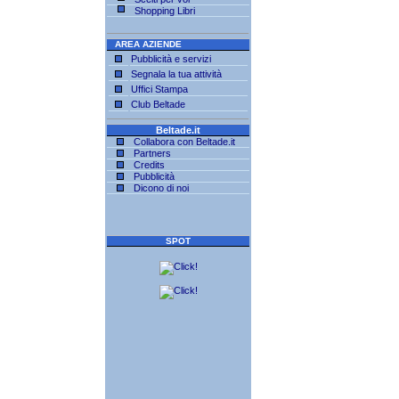
Shopping Libri
AREA AZIENDE
Pubblicità e servizi
Segnala la tua attività
Uffici Stampa
Club Beltade
Beltade.it
Collabora con Beltade.it
Partners
Credits
Pubblicità
Dicono di noi
SPOT