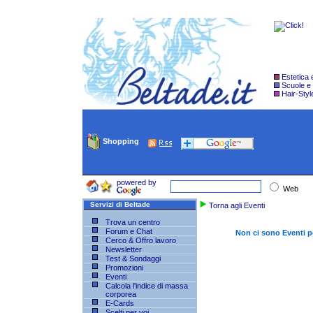
Estetica
Scuole e
Hair-Styl
Shopping
powered by
Web
Servizi di Beltade
Torna agli Eventi
Trova un centro
Forum e Chat
Non ci sono Eventi p
Cerco & Offro lavoro
Newsletter
Test & Sondaggi
Promozioni
Eventi
Calcola l'indice di massa
corporea
E-Cards
Scelti per voi