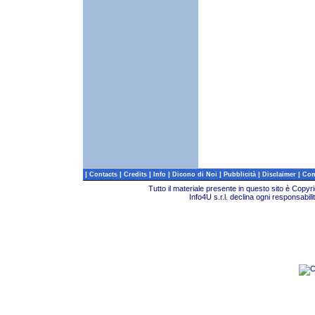
|
|
|
|
|
|
|
Contacts
Credits
Info
Dicono di Noi
Pubblicità
Disclaimer
Com
Tutto il materiale presente in questo sito è Copy
Info4U s.r.l. declina ogni responsabili