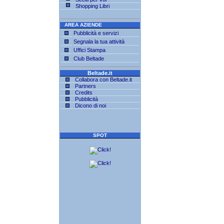
Shopping Libri
AREA AZIENDE
Pubblicità e servizi
Segnala la tua attività
Uffici Stampa
Club Beltade
Beltade.it
Collabora con Beltade.it
Partners
Credits
Pubblicità
Dicono di noi
SPOT