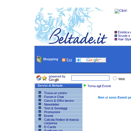
Estetica
Scuole e
Hair-Styl
Shopping
powered by
Web
Servizi di Beltade
Torna agli Eventi
Trova un centro
Forum e Chat
Non ci sono Eventi p
Cerco & Offro lavoro
Newsletter
Test & Sondaggi
Promozioni
Eventi
Calcola l'indice di massa
corporea
E-Cards
Scelti per voi