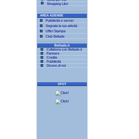
Shopping Libri
AREA AZIENDE
Pubblicità e servizi
Segnala la tua attività
Uffici Stampa
Club Beltade
Beltade.it
Collabora con Beltade.it
Partners
Credits
Pubblicità
Dicono di noi
SPOT