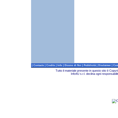
|
|
|
|
|
|
|
Contacts
Credits
Info
Dicono di Noi
Pubblicità
Disclaimer
Com
Tutto il materiale presente in questo sito è Copy
Info4U s.r.l. declina ogni responsabili