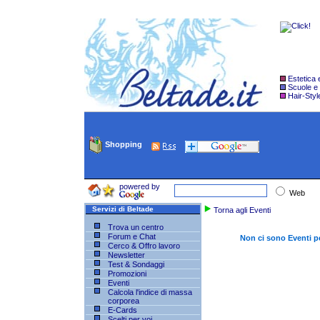
Estetica
Scuole e
Hair-Styl
Shopping
powered by
Web
Servizi di Beltade
Torna agli Eventi
Trova un centro
Forum e Chat
Non ci sono Eventi p
Cerco & Offro lavoro
Newsletter
Test & Sondaggi
Promozioni
Eventi
Calcola l'indice di massa
corporea
E-Cards
Scelti per voi