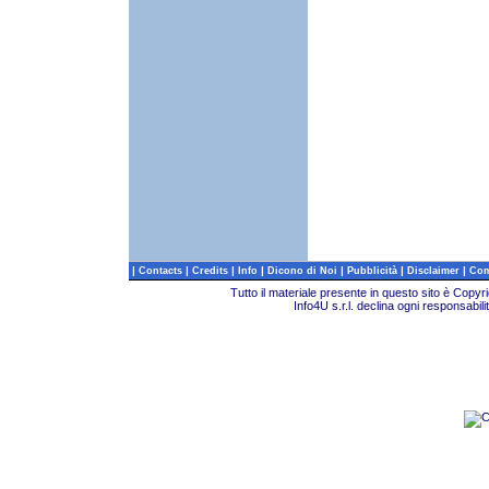
|
|
|
|
|
|
|
Contacts
Credits
Info
Dicono di Noi
Pubblicità
Disclaimer
Com
Tutto il materiale presente in questo sito è Copy
Info4U s.r.l. declina ogni responsabili