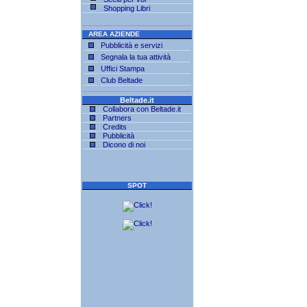
Shopping Libri
AREA AZIENDE
Pubblicità e servizi
Segnala la tua attività
Uffici Stampa
Club Beltade
Beltade.it
Collabora con Beltade.it
Partners
Credits
Pubblicità
Dicono di noi
SPOT