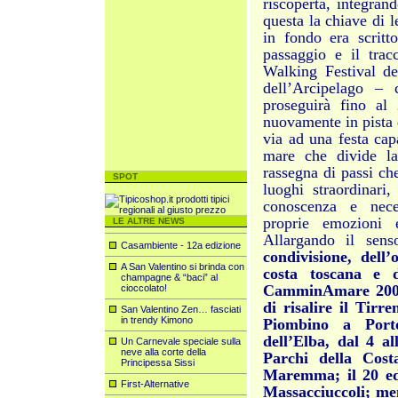
riscoperta, integran
questa la chiave di l
in fondo era scritt
passaggio e il tracc
Walking Festival d
dell’Arcipelago – 
proseguirà fino al
nuovamente in pista d
via ad una festa cap
mare che divide la
rassegna di passi ch
SPOT
luoghi straordinari,
conoscenza e neces
proprie emozioni e
LE ALTRE NEWS
Allargando il sens
Casambiente - 12a edizione
condivisione, dell’
A San Valentino si brinda con
costa toscana e d
champagne & “baci” al
CamminAmare 2009,
cioccolato!
di risalire il Tir
San Valentino Zen… fasciati
in trendy Kimono
Piombino a Porto
dell’Elba, dal 4 a
Un Carnevale speciale sulla
neve alla corte della
Parchi della Cost
Principessa Sissi
Maremma; il 20 ed 
First-Alternative
Massacciuccoli; men