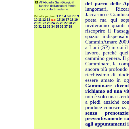
All’Abbadia San Giorgio il
del parco delle 
fascino dell’antico si fonde
lungomari, Ricca
col comfort moderno
Jaccarino e Gianluca
1
2
3
4
5
6
7
8
9
Vai alla pagina:
poeta ma qui sopra
10
11
12
13
15
16
17
18
19
[14]
20
21
22
23
24
25
26
27
28
29
inviteranno quanti 
30
31
32
33
34
35
36
37
38
riscoprire il Paesa
spazio indispensab
CamminAmare 2009 è
a Luni (SP) in cui i
lavoro, perché que
cammino genera. Il g
Camminare, la compen
ancora più profondo a
ricchissimo di biodi
essere amato in og
Camminare diventa
richiamo ad una vit
non è solo una steril
a piedi anziché co
produce conoscenza,
senza prenotaz
preventivamente sui
agli appuntamenti i