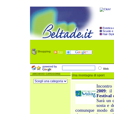
Estetica
Scuole e
Hair-Styl
Shopping
powered by
Web
ARCHIVIO CATEGORIE
Una montagna di sport
Incontro
2009
: il
Festival
Sarà un 
sosta e 
comunque modo di c