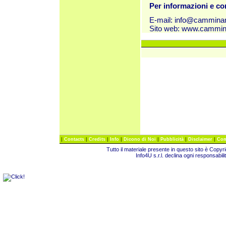
Per informazioni e c
E-mail:
info@cammina
Sito web:
www.cammin
|
|
|
|
|
|
|
Contacts
Credits
Info
Dicono di Noi
Pubblicità
Disclaimer
Com
Tutto il materiale presente in questo sito è Copy
Info4U s.r.l. declina ogni responsabili