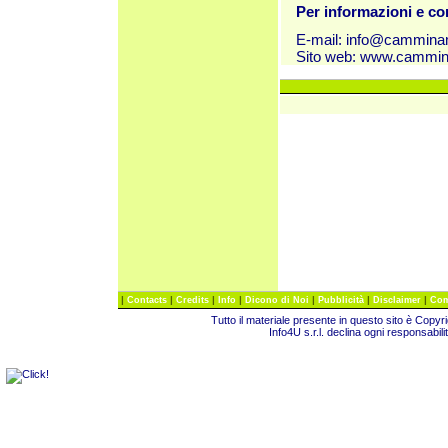
Per informazioni e c
E-mail:
info@cammina
Sito web:
www.cammin
|
|
|
|
|
|
|
Contacts
Credits
Info
Dicono di Noi
Pubblicità
Disclaimer
Com
Tutto il materiale presente in questo sito è Copy
Info4U s.r.l. declina ogni responsabili