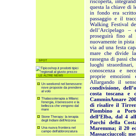
riscoperta, integran
questa la chiave di l
in fondo era scritt
passaggio e il tracc
Walking Festival d
dell’Arcipelago – 
proseguirà fino al
nuovamente in pista d
via ad una festa cap
mare che divide la
rassegna di passi ch
SPOT
luoghi straordinari,
conoscenza e neces
proprie emozioni e
LE ALTRE NEWS
Allargando il sens
Un weekend nel benessere:
condivisione, dell’
nove proposte da prendere
al volo
costa toscana e d
CamminAmare 2009,
Thalassoterapia a Milano:
l’energia, il benessere e la
di risalire il Tir
bellezza che vengono dal
mare
Piombino a Porto
dell’Elba, dal 4 a
Stone Therapy: la terapia
degli Indiani dell’Arizona
Parchi della Cost
Maremma; il 20 ed 
Una nuova frontiera nel
campo dell’abbronzatura
Massacciuccoli; men