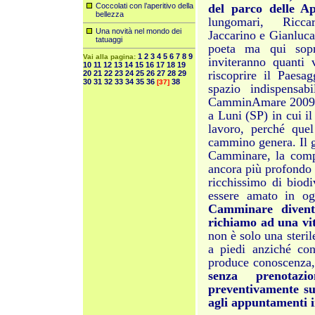
Coccolati con l’aperitivo della
del parco delle 
bellezza
lungomari, Ricca
Una novità nel mondo dei
Jaccarino e Gianluca
tatuaggi
poeta ma qui sopra
1
2
3
4
5
6
7
8
9
Vai alla pagina:
inviteranno quanti 
10
11
12
13
14
15
16
17
18
19
riscoprire il Paesa
20
21
22
23
24
25
26
27
28
29
30
31
32
33
34
35
36
38
[37]
spazio indispensab
CamminAmare 2009 è
a Luni (SP) in cui i
lavoro, perché que
cammino genera. Il g
Camminare, la compen
ancora più profondo a
ricchissimo di biodi
essere amato in og
Camminare diventa
richiamo ad una vit
non è solo una steril
a piedi anziché co
produce conoscenza,
senza prenotaz
preventivamente sui
agli appuntamenti i