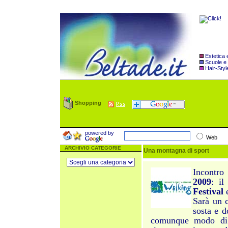
Estetica
Scuole e
Hair-Styl
Shopping
powered by
Web
ARCHIVIO CATEGORIE
Una montagna di sport
Incontro
2009
: il
Festival
Sarà un 
sosta e 
comunque modo di c