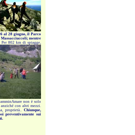
6 al 28 giugno, il Parco
e Massacciuccoli; mentre
.
Per 802 km di spiagge,
amminAmare non è solo
 anziché con altri mezzi.
a, proprietà..
Chiunque,
osi preventivamente sui
i.