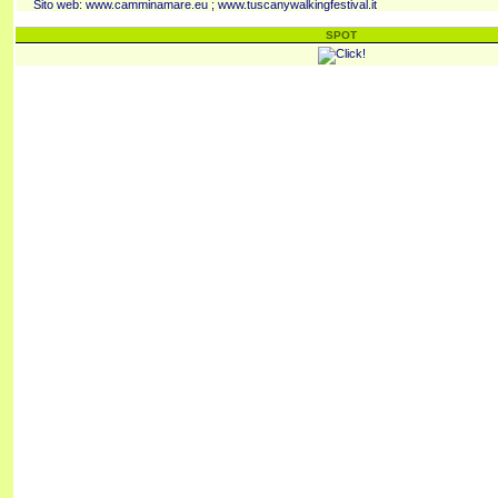
Sito web:
www.camminamare.eu
;
www.tuscanywalkingfestival.it
SPOT