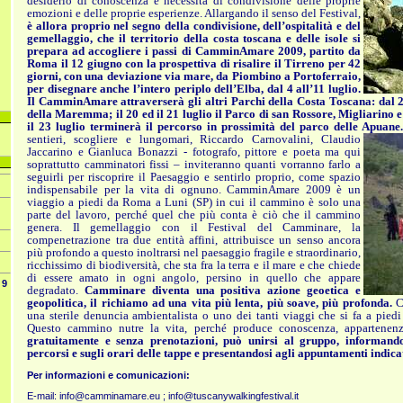
desiderio di conoscenza e necessità di condivisione delle proprie
emozioni e delle proprie esperienze. Allargando il senso del Festival,
è allora proprio nel segno della condivisione, dell’ospitalità e del
gemellaggio, che il territorio della costa toscana e delle isole si
prepara ad accogliere i passi di CamminAmare 2009, partito da
Roma il 12 giugno con la prospettiva di risalire il Tirreno per 42
giorni, con una deviazione via mare, da Piombino a Portoferraio,
per disegnare anche l’intero periplo dell’Elba, dal 4 all’11 luglio.
Il CamminAmare attraverserà gli altri Parchi della Costa Toscana: dal 2
della Maremma; il 20 ed il 21 luglio il Parco di san Rossore, Migliarino 
il 23 luglio terminerà il percorso in prossimità del parco delle Apuane
sentieri, scogliere e lungomari, Riccardo Carnovalini, Cla
udio
Jaccarino e Gianluca Bonazzi - fotografo, pittore e poeta ma qui
soprattutto camminatori fissi – inviteranno quanti vorranno farlo a
seguirli per riscoprire il Paesaggio e sentirlo proprio, come spazio
indispensabile per la vita di ognuno. CamminAmare 2009 è un
viaggio a piedi da Roma a Luni (SP) in cui il cammino è solo una
parte del lavoro, perché quel che più conta è ciò che il cammino
genera. Il gemellaggio con il Festival del Camminare, la
compenetrazione tra due entità affini, attribuisce un senso ancora
più profondo a questo inoltrarsi nel paesaggio fragile e straordinario,
ricchissimo di biodiversità, che sta fra la terra e il mare e che chiede
di essere amato in ogni angolo, persino in quello che appare
9
degradato.
Camminare diventa una positiva azione geoetica e
geopolitica, il richiamo ad una vita più lenta, più soave, più profonda.
C
una sterile denuncia ambientalista o uno dei tanti viaggi che si fa a piedi
Questo cammino nutre la vita, perché produce conoscenza, appartenenz
gratuitamente e senza prenotazioni, può unirsi al gruppo, informand
percorsi e sugli orari delle tappe e presentandosi agli appuntamenti indicat
Per informazioni e comunicazioni:
E-mail:
info@camminamare.eu
;
info@tuscanywalkingfestival.it