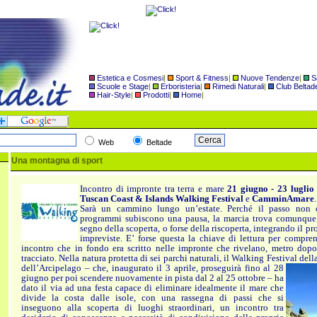
Estetica e Cosmesi
|
Sport & Fitness
|
Nuove Tendenze
|
S
Scuole e Stage
|
Erboristeria
|
Rimedi Naturali
|
Club Beltad
Hair-Style
|
Prodotti
|
Home
|
Web
Beltade
Una montagna di sport
Incontro di impronte tra terra e mare
21 giugno - 23 luglio
Tuscan Coast & Islands Walking Festival
e
CamminAmare
.
Sarà un cammino lungo un’estate. Perché il passo non 
programmi subiscono una pausa, la marcia trova comunque
segno della scoperta, o forse della riscoperta, integrando il p
impreviste. E’ forse questa la chiave di lettura per compren
incontro che in fondo era scritto nelle impronte che rivelano, metro dopo
tracciato. Nella natura protetta di sei parchi naturali, il Walking Festival d
ell
dell’Arcipelago – che, inaugurato il 3 aprile, proseguirà fino al 28
giugno per poi scendere nuovamente in pista dal 2 al 25 ottobre – ha
dato il via ad una festa capace di eliminare idealmente il mare che
divide la costa dalle isole, con una rassegna di passi che si
inseguono alla scoperta di luoghi straordinari, un incontro tra