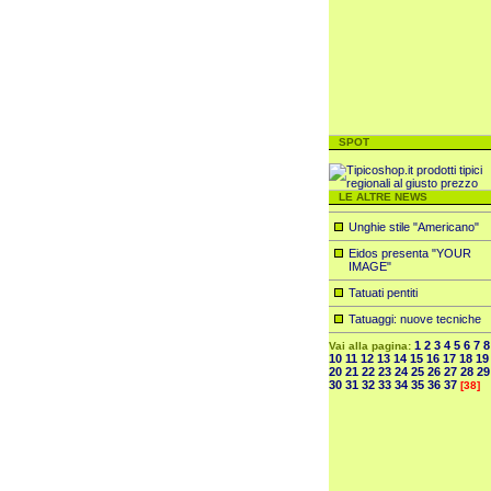
SPOT
LE ALTRE NEWS
Unghie stile "Americano"
Eidos presenta "YOUR
IMAGE"
Tatuati pentiti
Tatuaggi: nuove tecniche
1
2
3
4
5
6
7
8
Vai alla pagina:
10
11
12
13
14
15
16
17
18
19
20
21
22
23
24
25
26
27
28
29
30
31
32
33
34
35
36
37
[38]