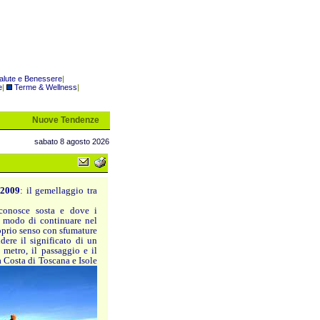
alute e Benessere
|
e
|
Terme & Wellness
|
Nuove Tendenze
sabato 8 agosto 2026
 2009
: il gemellaggio tra
conosce sosta e dove i
 modo di continuare nel
roprio senso con sfumature
dere il significato di un
 metro, il passaggio e il
a Costa di Toscana e Isole